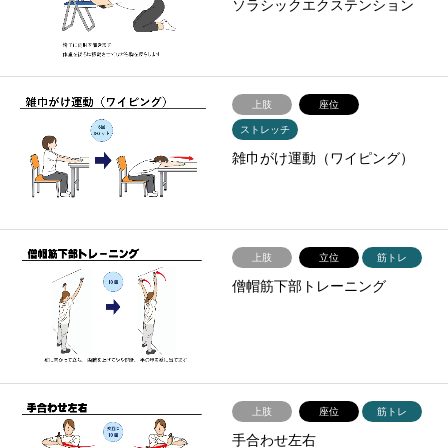
ソラシックエクステンション
上肢
座位
ストレッチ
雑巾がけ運動（ワイピング）
上肢
立位
筋トレ
僧帽筋下部トレーニング
上肢
座位
筋トレ
手合わせ左右