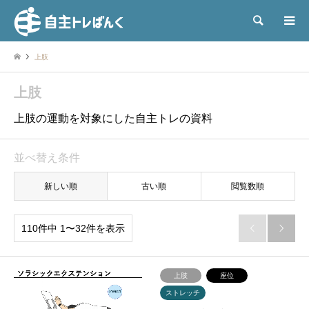
検索
上肢
上肢
上肢の運動を対象にした自主トレの資料
並べ替え条件
新しい順
古い順
閲覧数順
110件中 1〜32件を表示


上肢
座位
ストレッチ