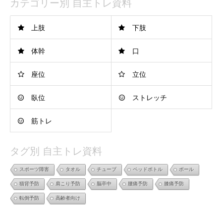
カテゴリー別 自主トレ資料
上肢
下肢
体幹
口
座位
立位
臥位
ストレッチ
筋トレ
タグ別 自主トレ資料
スポーツ障害
タオル
チューブ
ペッドボトル
ボール
猫背予防
肩こり予防
脳卒中
腰痛予防
膝痛予防
転倒予防
高齢者向け