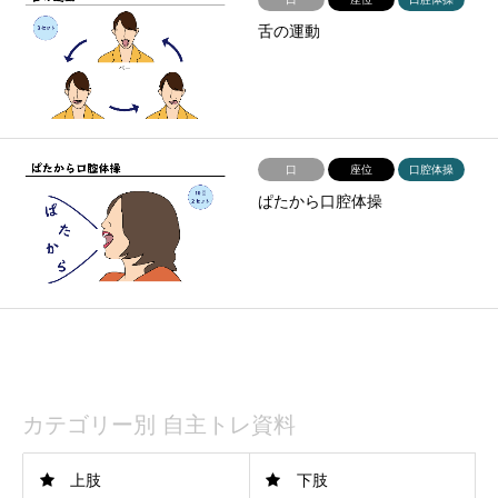
舌の運動
口
座位
口腔体操
ぱたから口腔体操
14件中 1〜14件を表示
カテゴリー別 自主トレ資料
上肢
下肢