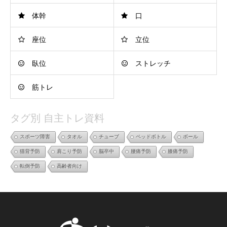
体幹
口
座位
立位
臥位
ストレッチ
筋トレ
タグ別 自主トレ資料
スポーツ障害
タオル
チューブ
ペッドボトル
ボール
猫背予防
肩こり予防
脳卒中
腰痛予防
膝痛予防
転倒予防
高齢者向け