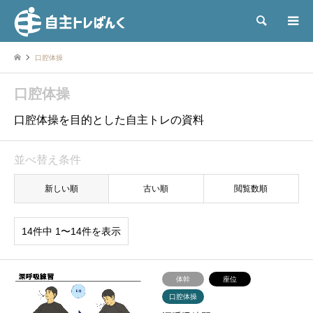
検索
口腔体操
口腔体操
口腔体操を目的とした自主トレの資料
並べ替え条件
新しい順
古い順
閲覧数順
14件中 1〜14件を表示
体幹
座位
口腔体操