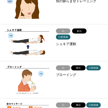
頬の膨らませトレーニング
口
臥位
口腔体操
シェキア運動
口
座位
口腔体操
ブローイング
口
座位
口腔体操