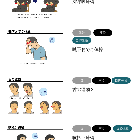
深呼吸練習
体幹
座位
口腔体操
嚥下おでこ体操
口
座位
口腔体操
舌の運動２
口
座位
口腔体操
咳払い練習