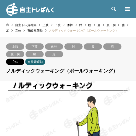
検索
自主トレ資料集
上肢
下肢
体幹
肘
股
肩
腹・胸
膝
足
立位
有酸素運動
ノルディックウォーキング（ポールウォーキング）
上肢
下肢
体幹
肘
股
肩
腹・胸
膝
足
立位
有酸素運動
ノルディックウォーキング（ポールウォーキング）