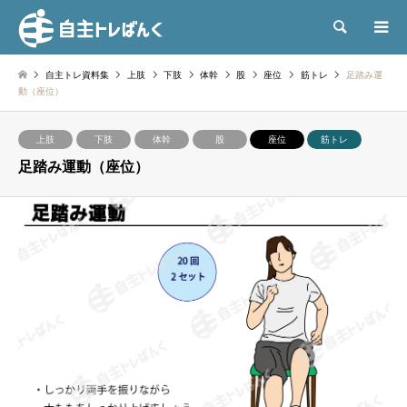
検索
自主トレ資料集
上肢
下肢
体幹
股
座位
筋トレ
足踏み運
動（座位）
上肢
下肢
体幹
股
座位
筋トレ
足踏み運動（座位）