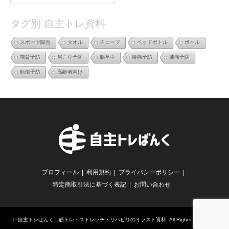
タグ別 自主トレ資料
スポーツ障害
タオル
チューブ
ペッドボトル
ボール
猫背予防
肩こり予防
脳卒中
腰痛予防
膝痛予防
転倒予防
高齢者向け
プロフィール
利用規約
プライバシーポリシー
特定商取引法に基づく表記
お問い合わせ
©
自主トレばんく 筋トレ・ストレッチ・リハビリのイラスト資料
. All Rights Reserved.