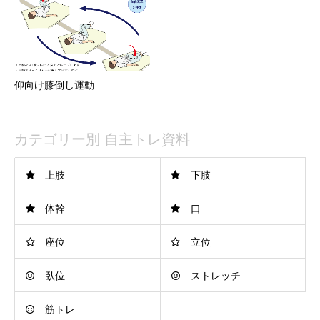
仰向け膝倒し運動
カテゴリー別 自主トレ資料
上肢
下肢
体幹
口
座位
立位
臥位
ストレッチ
筋トレ