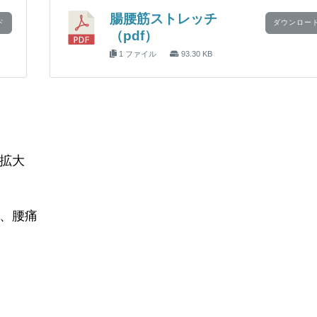
腸腰筋ストレッチ
ド
ダウンロー
（pdf）
1 ファイル
93.30 KB
拡大
、腰痛