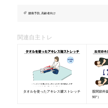
腰痛予防
,
高齢者向け
関連自主トレ
タオルを使ったアキレス腱ストレッチ
股関節外
90°）