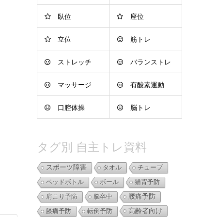
臥位
座位
立位
筋トレ
ストレッチ
バランストレ
マッサージ
有酸素運動
ーニング
口腔体操
脳トレ
タグ別 自主トレ資料
スポーツ障害
タオル
チューブ
ペッドボトル
ボール
猫背予防
肩こり予防
脳卒中
腰痛予防
高齢者向け
膝痛予防
転倒予防