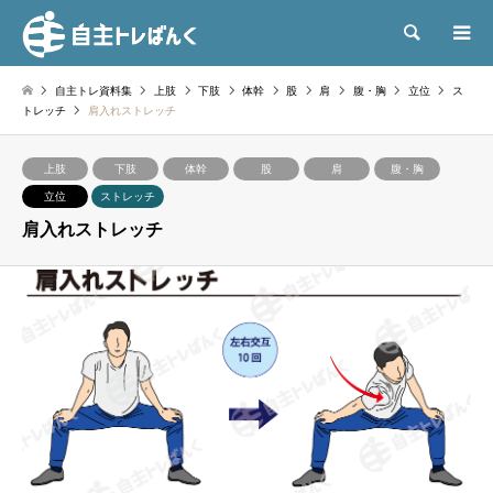
検索
自主トレ資料集
上肢
下肢
体幹
股
肩
腹・胸
立位
ス
トレッチ
肩入れストレッチ
上肢
下肢
体幹
股
肩
腹・胸
立位
ストレッチ
肩入れストレッチ