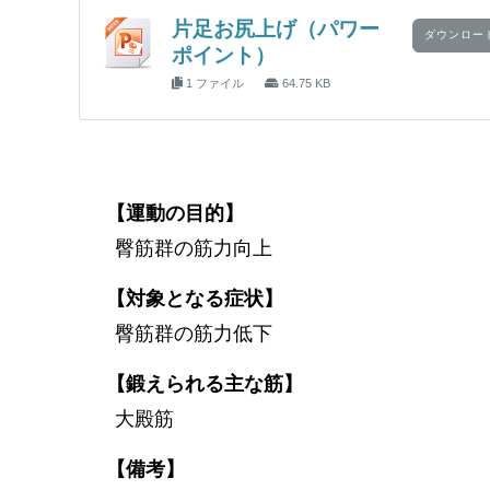
片足お尻上げ（パワー
ダウンロー
ポイント）
1 ファイル
64.75 KB
【運動の目的】
臀筋群の筋力向上
【対象となる症状】
臀筋群の筋力低下
【鍛えられる主な筋】
大殿筋
【備考】