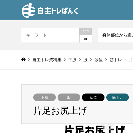
and
身体部位から選
or
自主トレ資料集
下肢
股
臥位
筋トレ
片
下肢
股
臥位
筋トレ
片足お尻上げ