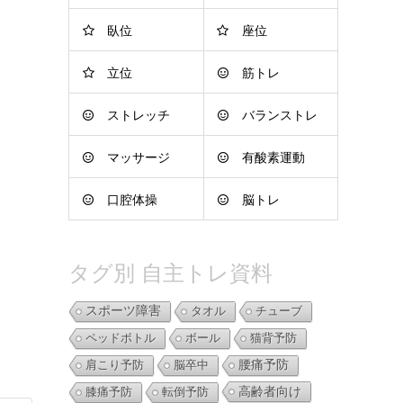
臥位
座位
立位
筋トレ
ストレッチ
バランストレ
マッサージ
有酸素運動
ーニング
口腔体操
脳トレ
タグ別 自主トレ資料
スポーツ障害
タオル
チューブ
ペッドボトル
ボール
猫背予防
肩こり予防
脳卒中
腰痛予防
高齢者向け
膝痛予防
転倒予防