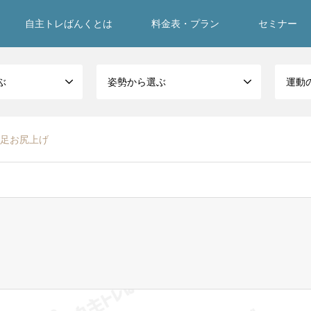
自主トレばんくとは
料金表・プラン
セミナー
ぶ
姿勢から選ぶ
運動
足お尻上げ