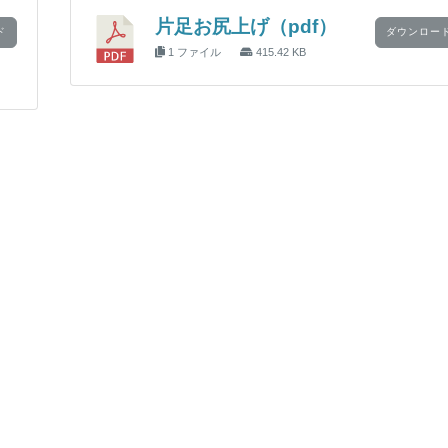
片足お尻上げ（pdf）
ド
ダウンロー
1 ファイル
415.42 KB