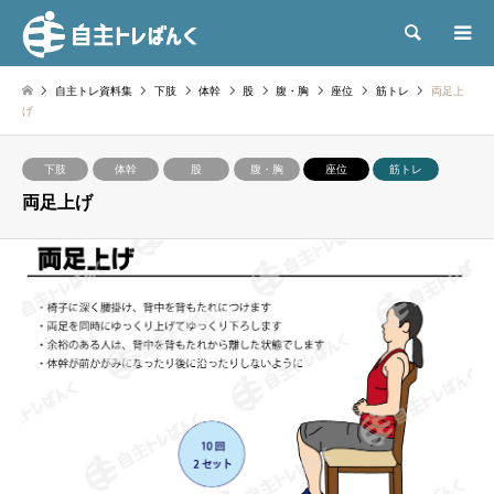
検索
自主トレ資料集
下肢
体幹
股
腹・胸
座位
筋トレ
両足上
げ
下肢
体幹
股
腹・胸
座位
筋トレ
両足上げ