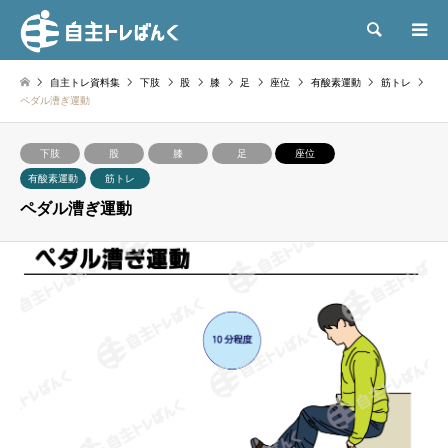
検索
自主トレ資料集
下肢
股
膝
足
座位
有酸素運動
筋トレ
ペダル漕ぎ運動
下肢
股
膝
足
座位
有酸素運動
筋トレ
ペダル漕ぎ運動