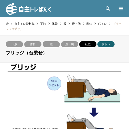
検索
自主トレ資料集
下肢
体幹
股
腹・胸
臥位
筋トレ
ブリッ
ジ（台乗せ）
下肢
体幹
股
腹・胸
臥位
筋トレ
ブリッジ（台乗せ）