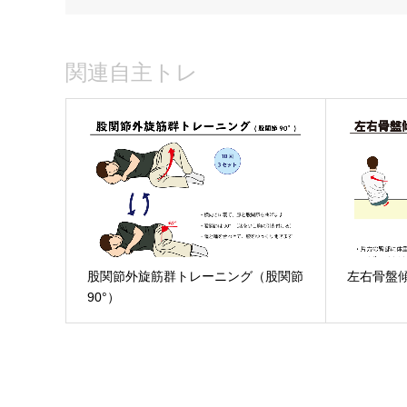
関連自主トレ
股関節外旋筋群トレーニング（股関節
左右骨盤
90°）