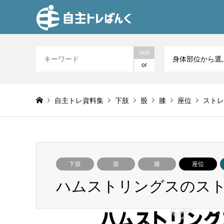
and
身体部位から選
or
自主トレ資料集
下肢
股
膝
座位
ストレ
下肢
股
膝
座位
ハムストリングスのス