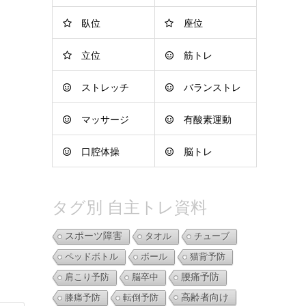
臥位
座位
立位
筋トレ
ストレッチ
バランストレ
マッサージ
有酸素運動
ーニング
口腔体操
脳トレ
タグ別 自主トレ資料
スポーツ障害
タオル
チューブ
ペッドボトル
ボール
猫背予防
肩こり予防
脳卒中
腰痛予防
高齢者向け
膝痛予防
転倒予防