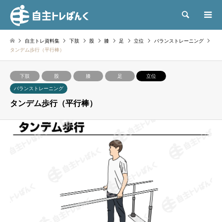
検索
自主トレ資料集
下肢
股
膝
足
立位
バランストレーニング
タンデム歩行（平行棒）
下肢
股
膝
足
立位
バランストレーニング
タンデム歩行（平行棒）