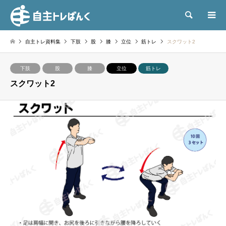
検索
自主トレ資料集
下肢
股
膝
立位
筋トレ
スクワット2
下肢
股
膝
立位
筋トレ
スクワット2