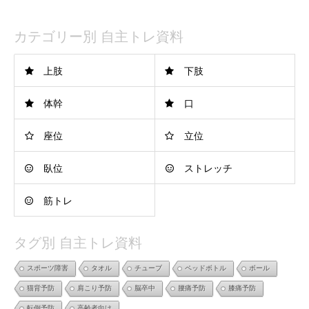
カテゴリー別 自主トレ資料
上肢
下肢
体幹
口
座位
立位
臥位
ストレッチ
筋トレ
タグ別 自主トレ資料
スポーツ障害
タオル
チューブ
ペッドボトル
ボール
猫背予防
肩こり予防
脳卒中
腰痛予防
膝痛予防
転倒予防
高齢者向け