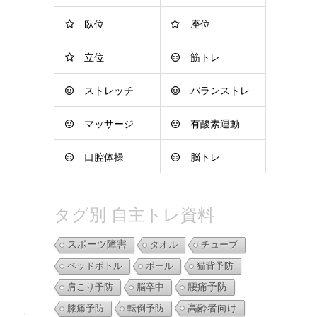
臥位
座位
立位
筋トレ
ストレッチ
バランストレ
マッサージ
有酸素運動
ーニング
口腔体操
脳トレ
タグ別 自主トレ資料
スポーツ障害
タオル
チューブ
ペッドボトル
ボール
猫背予防
肩こり予防
脳卒中
腰痛予防
高齢者向け
膝痛予防
転倒予防