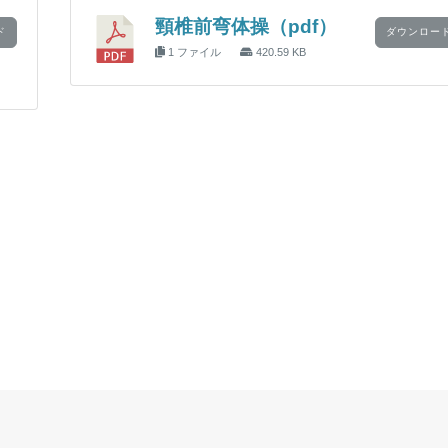
頸椎前弯体操（pdf）
ド
ダウンロー
1 ファイル
420.59 KB