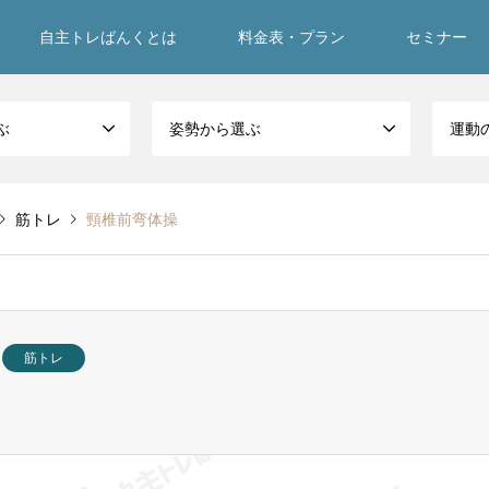
自主トレばんくとは
料金表・プラン
セミナー
ぶ
姿勢から選ぶ
運動
筋トレ
頸椎前弯体操
筋トレ