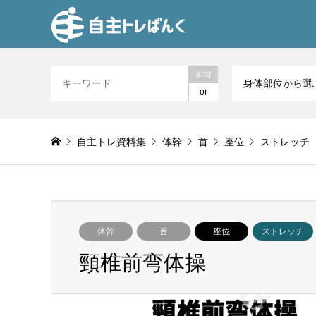
and
身体部位から選
or
自主トレ資料集
体幹
首
座位
ストレッチ
体幹
首
座位
ストレッチ
頸椎前弯体操