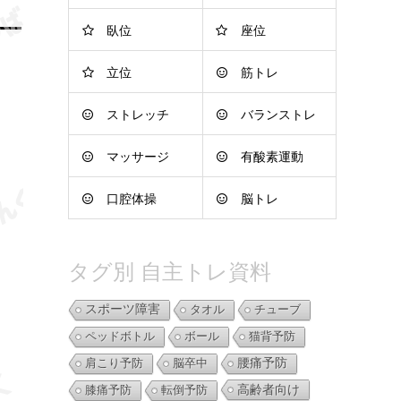
臥位
座位
立位
筋トレ
ストレッチ
バランストレ
マッサージ
有酸素運動
ーニング
口腔体操
脳トレ
タグ別 自主トレ資料
スポーツ障害
タオル
チューブ
ペッドボトル
ボール
猫背予防
肩こり予防
脳卒中
腰痛予防
高齢者向け
膝痛予防
転倒予防