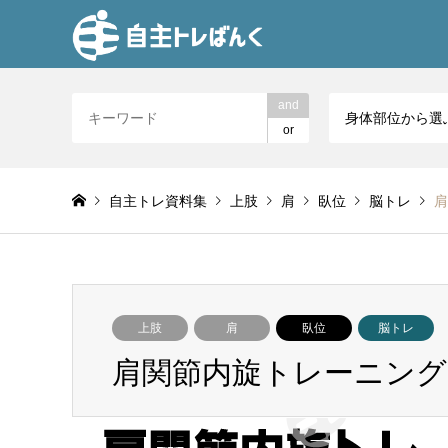
and
身体部位から選
or
自主トレ資料集
上肢
肩
臥位
脳トレ
肩
上肢
肩
臥位
脳トレ
肩関節内旋トレーニング