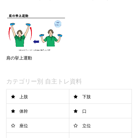
肩の挙上運動
カテゴリー別 自主トレ資料
上肢
下肢
体幹
口
座位
立位