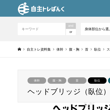
and
身体部位から選
or
自主トレ資料集
体幹
腹・胸
首
臥位
ス
体幹
腹・胸
首
臥位
ヘッドブリッジ（臥位