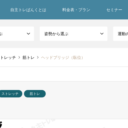
自主トレばんくとは
料金表・プラン
セミナー
ぶ
姿勢から選ぶ
運動
トレッチ
筋トレ
ヘッドブリッジ（臥位）
ストレッチ
筋トレ
）