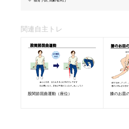
猫背予防
,
高齢者向け
関連自主トレ
股関節屈曲運動（座位）
膝のお皿