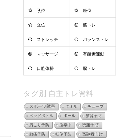
臥位
座位
立位
筋トレ
ストレッチ
バランストレ
マッサージ
有酸素運動
ーニング
口腔体操
脳トレ
タグ別 自主トレ資料
スポーツ障害
タオル
チューブ
ペッドボトル
ボール
猫背予防
肩こり予防
脳卒中
腰痛予防
高齢者向け
膝痛予防
転倒予防