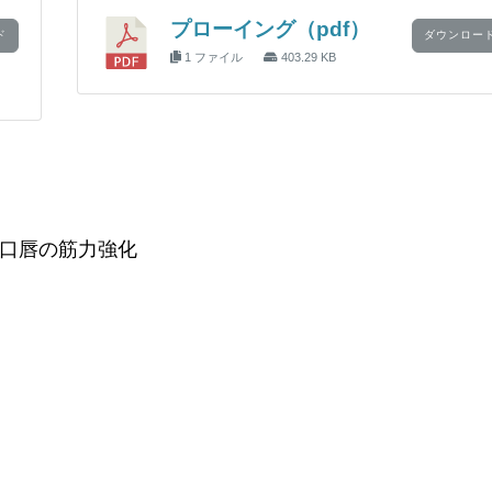
プローイング（pdf）
ド
ダウンロー
1 ファイル
403.29 KB
口唇の筋力強化