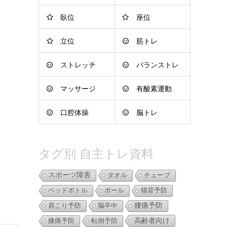
臥位
座位
立位
筋トレ
ストレッチ
バランストレ
マッサージ
有酸素運動
ーニング
口腔体操
脳トレ
タグ別 自主トレ資料
スポーツ障害
タオル
チューブ
ペッドボトル
ボール
猫背予防
肩こり予防
脳卒中
腰痛予防
高齢者向け
膝痛予防
転倒予防