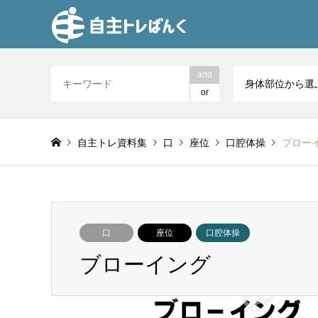
and
身体部位から選
or
自主トレ資料集
口
座位
口腔体操
ブロー
口
座位
口腔体操
ブローイング