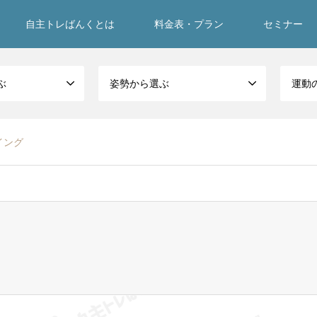
自主トレばんくとは
料金表・プラン
セミナー
ぶ
姿勢から選ぶ
運動
イング