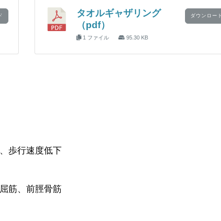
タオルギャザリング
ド
ダウンロー
（pdf）
1 ファイル
95.30 KB
、歩行速度低下
屈筋、前脛骨筋