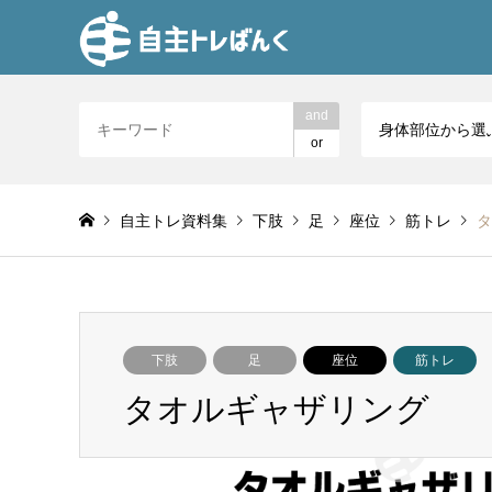
and
身体部位から選
or
自主トレ資料集
下肢
足
座位
筋トレ
タ
下肢
足
座位
筋トレ
タオルギャザリング