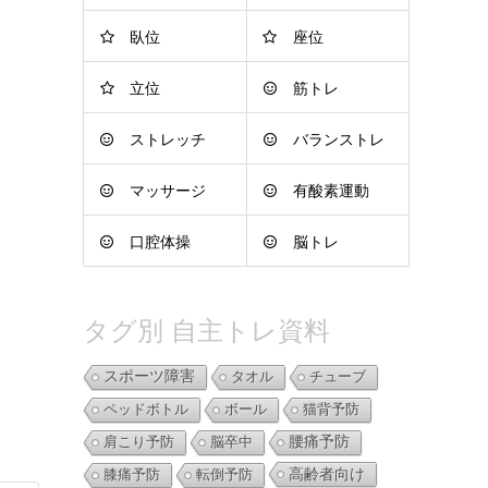
臥位
座位
立位
筋トレ
ストレッチ
バランストレ
マッサージ
有酸素運動
ーニング
口腔体操
脳トレ
タグ別 自主トレ資料
スポーツ障害
タオル
チューブ
ペッドボトル
ボール
猫背予防
肩こり予防
脳卒中
腰痛予防
高齢者向け
膝痛予防
転倒予防