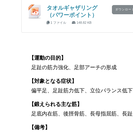
タオルギャザリング
ダウンロー
（パワーポイント）
1 ファイル
148.82 KB
【運動の目的】
足趾の筋力強化、足部アーチの形成
【対象となる症状】
偏平足、足趾筋力低下、立位バランス低下
【鍛えられる主な筋】
足底内在筋、後脛骨筋、長母指屈筋、長趾
【備考】